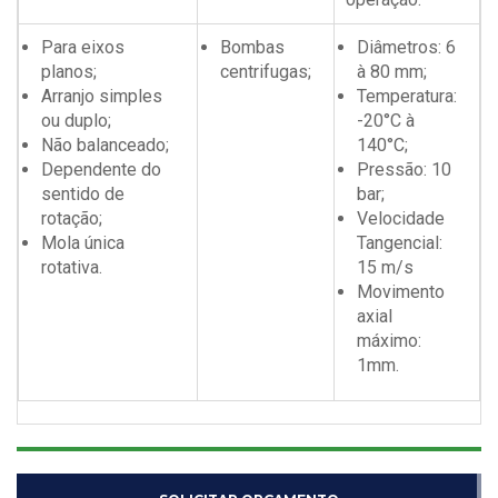
Para eixos
Bombas
Diâmetros: 6
planos;
centrifugas;
à 80 mm;
Arranjo simples
Temperatura:
ou duplo;
-20°C à
Não balanceado;
140°C;
Dependente do
Pressão: 10
sentido de
bar;
rotação;
Velocidade
Mola única
Tangencial:
rotativa.
15 m/s
Movimento
axial
máximo:
1mm.