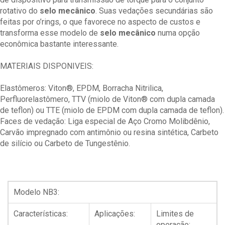
rotativo do
selo mecânico
. Suas vedações secundárias são
feitas por o’rings, o que favorece no aspecto de custos e
transforma esse modelo de
selo mecânico
numa opção
econômica bastante interessante.
MATERIAIS DISPONIVEIS:
Elastômeros: Viton®, EPDM, Borracha Nitrilica,
Perfluorelastômero, TTV (miolo de Viton® com dupla camada
de teflon) ou TTE (miolo de EPDM com dupla camada de teflon).
Faces de vedação: Liga especial de Aço Cromo Molibdênio,
Carvão impregnado com antimônio ou resina sintética, Carbeto
de silício ou Carbeto de Tungestênio.
Modelo NB3:
Características:
Aplicações:
Limites de
operação: