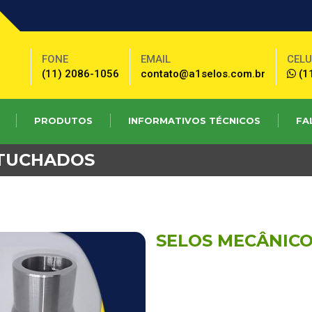
BUSCAR
FONE
EMAIL
CEL
(11) 2086-1056
contato@a1selos.com.br
(1
PRODUTOS
INFORMATIVOS TÉCNICOS
FA
RTUCHADOS
SELOS MECÂNIC