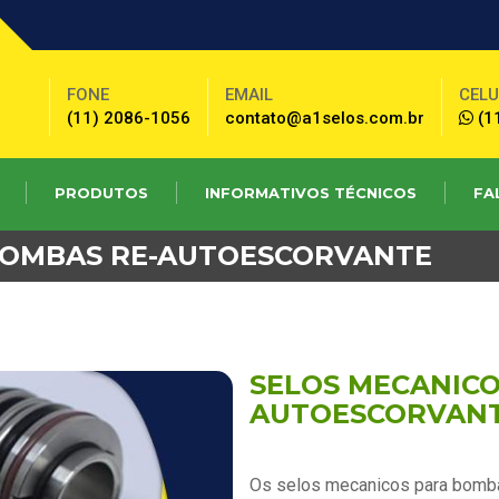
BUSCAR
FONE
EMAIL
CEL
(11) 2086-1056
contato@a1selos.com.br
(1
PRODUTOS
INFORMATIVOS TÉCNICOS
FA
BOMBAS RE-AUTOESCORVANTE
SELOS MECANICO
AUTOESCORVAN
Os selos mecanicos para bomb